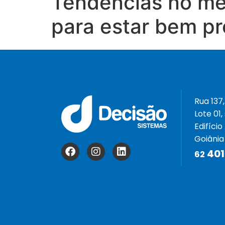
Tendências no mer
para estar bem p
Rua 137,
Lote 01,
Edifício
Goiânia
401
62