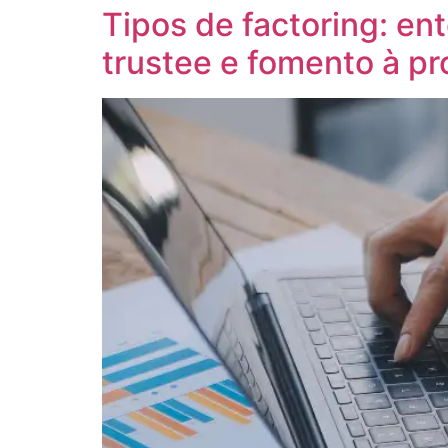
Tipos de factoring: en
trustee e fomento à p