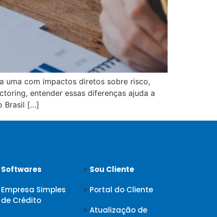
da uma com impactos diretos sobre risco,
ctoring, entender essas diferenças ajuda a
 Brasil […]
Softwares
Sou Cliente
Empresa Simples
Portal do Cliente
de Crédito
Atualização de