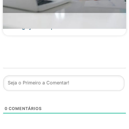
Contrato de Factoring: o que é, características
e obrigações das partes
0
COMENTÁRIOS