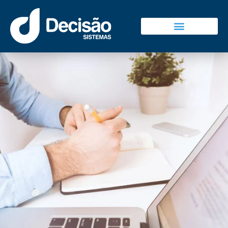
Decisão Sistemas
Falar Com Vendas