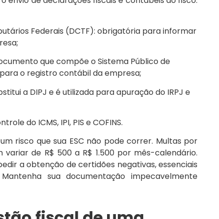
 envio de declarações fiscais e contábeis ao fisco.
butários Federais (DCTF): obrigatória para informar
resa;
: documento que compõe o Sistema Público de
l para o registro contábil da empresa;
bstitui a DIPJ e é utilizada para apuração do IRPJ e
ntrole do ICMS, IPI, PIS e COFINS.
m risco que sua ESC não pode correr. Multas por
variar de R$ 500 a R$ 1.500 por mês-calendário.
mpedir a obtenção de certidões negativas, essenciais
s. Mantenha sua documentação impecavelmente
stão fiscal de uma