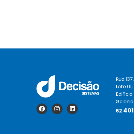
Rua 137,
Lote 01,
Edifício
Goiânia
401
62