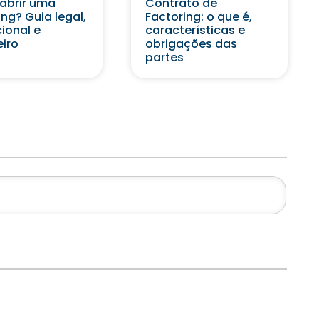
abrir uma
Contrato de
ing? Guia legal,
Factoring: o que é,
ional e
características e
eiro
obrigações das
partes