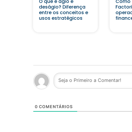
O que é ágio e
Como 
deságio? Diferença
Factor
entre os conceitos e
operac
usos estratégicos
financ
0
COMENTÁRIOS