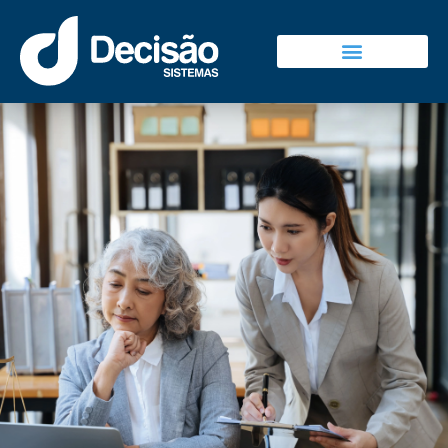
Decisão Sistemas
Falar Com Vendas