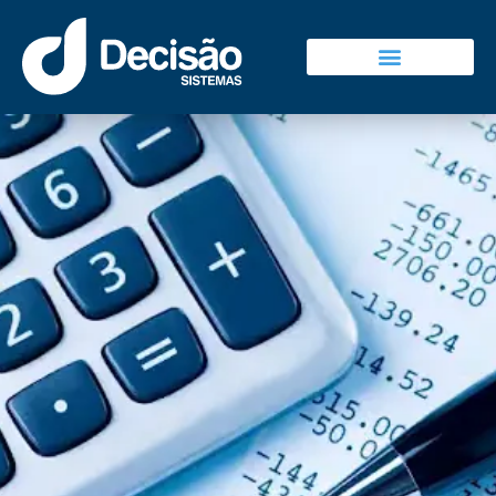
Decisão Sistemas
Falar Com Vendas