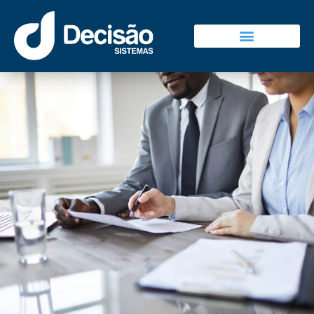
Decisão Sistemas
Falar Com Vendas