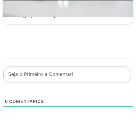
Contrato de Factoring: o que é, características
e obrigações das partes
0
COMENTÁRIOS