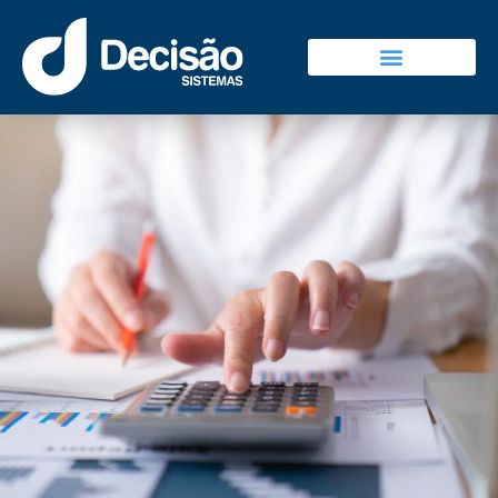
Decisão Sistemas
Falar Com Vendas