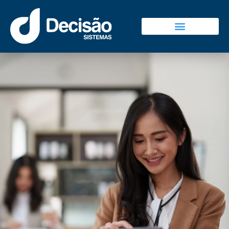
Decisão Sistemas
Falar Com Vendas